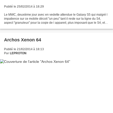
Publié le 25/02/2014 à 18:29
Le MWC, deuxième jour avec en vedette attendue le Galaxy S5 qui malgré l
impatience sur ce mobile décoit "un peu" tant il reste sur la ligne du S4,
aspect "granuleux" pour la coqie de l appareil, plus imposant que le S4, et
une tendance vers les outils...
Archos Xenon 64
Publié le 21/02/2014 à 18:13
Par
LEPROTON