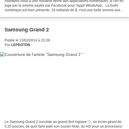
Assistons nous à une nouvelle fièvre des applications numériques, si l'on en
juge par la somme payée par Facebook pour l'appli WhatsApp... La bulle
numérique est bien présente, 19 milliards de $, c'est une belle somme avec
derrière un enjeu stratégique...
Samsung Grand 2
Publié le 13/02/2014 à 23:26
Par
LEPROTON
Le Samsung Grand 2 succède au grand (fort logique ! ) , un écran géant de
5.25 pouces, de quoi faire palir son cousin Note, du HD pour un processeur