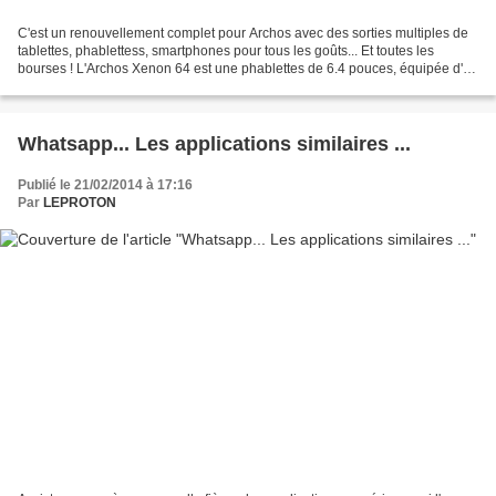
C'est un renouvellement complet pour Archos avec des sorties multiples de
tablettes, phablettess, smartphones pour tous les goûts... Et toutes les
bourses ! L'Archos Xenon 64 est une phablettes de 6.4 pouces, équipée d'un
4 coeurs sur un processeur vitaminé...
Whatsapp... Les applications similaires ...
Publié le 21/02/2014 à 17:16
Par
LEPROTON