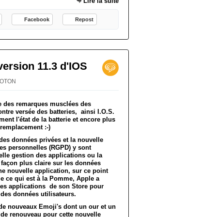
Lire la suite
Facebook
Repost
version 11.3 d'IOS
PROTON
te des remarques musclées des
ontre versée des batteries, ainsi I.O.S.
ent l'état de la batterie et encore plus
n remplacement :-)
es données privées et la nouvelle
es personnelles (RGPD) y sont
lle gestion des applications ou la
 façon plus claire sur les données
une nouvelle application, sur ce point
me ce qui est à la Pomme, Apple a
é les applications de son Store pour
des données utilisateurs.
n de nouveaux Emoji's dont un our et un
 de renouveau pour cette nouvelle