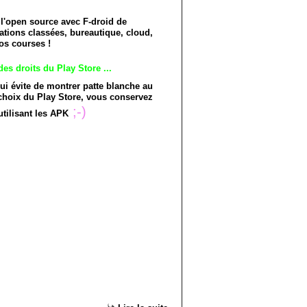
l'open source avec F-droid de
ations classées, bureautique, cloud,
vos courses !
es droits du Play Store ...
 qui évite de montrer patte blanche au
 choix du Play Store, vous conservez
;-)
utilisant les APK