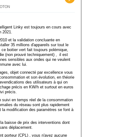
PROTON
lligent Linky est toujours en cours avec
en 2021.
2010 et la validation concluante en
taller 35 millions d'appareils sur tout le
e, ce boitier vert fait toujours polémique,
ndie (non prouvé techniquement) , il est
nnes sensibles aux ondes qui ne veulent
mmune avec lui.
tages, objet connecté par excellence vous
 consommation et son évolution, en théorie
evendications des utilisateurs à qui on
chage précis en KW/h et surtout en euros
ivi précis.
n suivi en temps réel de la consommation
anomalies du réseau sont plus rapidement
t la modification des paramètres se font à
a baisse de prix des interventions dont
e sans déplacement.
ant porteur (CPL) , vous n'avez aucune