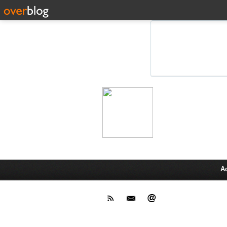
Leprot
Actu,media,info,techno, test pr
A