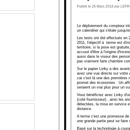
Publié le 26 Mars 2018 par LE
Le déploiement du compteur inte
un calendrier qui s'étale jusqu'
Les tests ont été effectués en 
2011, l'objectif à terme est d'ins
territoire, si la pose est gratuit
accusé d'être à l'origine d'ince
aussi dans le viseur des perso
pas vraiment faire chambre co
Sur le papier Linky a des avan
avez une vue directe sur votre
car c'est là une des premières r
promet des économies : Un affi
seraient un vrai plus pour un su
Vous bénéficiez avec Linky d'u
(coté fournisseur) , ainsi les 
détectées, la mise en service e
distance.
A terme c'est une promesse de l
une grande partie peut se fair
Basé sur la technologie à cour