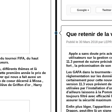
Google +
Twitter
Que retenir de la 
Publié le 30 Mars 2018 par LE
Apple a sans doute pris ac
utilisateurs sur la gestion c
du tournoi FIFA, du haut
11.3 permet de suivre précisém
queurs.
fort , la préconisation de so
différents thèmes et là
Les GAFA dans la tourmente d
ette première année le prix de
réglementation sur les donné
er qui nous a fait aussi un
certainement pour cette nouve
 de coeur décerné à Missa ,
version 11.3 vous prévient de
ève de Griffon d'or , Harry
utilisées par l'installation d'
d'ailleurs laissons à la Pom
toujours filtré avec efficacit
assurer la sécurité maximum 
Enfin plus léger, l'apparitio
Dragon, peut-être là un signe