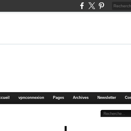
on
oduits, OS,
ccueil
vpnconnexion
Pages
Archives
Newsletter
Con