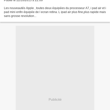
Publié le 22/10/2013 à 22:09
Les nouveautés Apple , toutes deux équipées du processeur A7, i pad air et i
pad mini enfin équipée de l ecran retina. L ipad air plus fine,plus rapide mais
sans grosse revolution...
Publicité