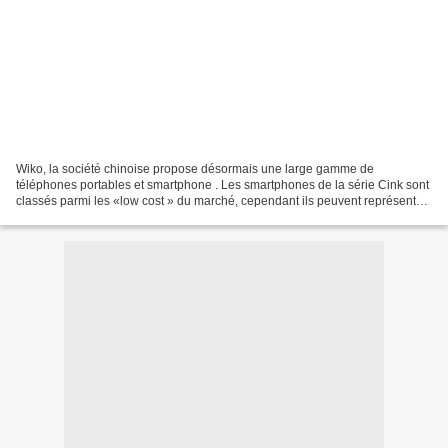
Wiko, la société chinoise propose désormais une large gamme de
téléphones portables et smartphone . Les smartphones de la série Cink sont
classés parmi les «low cost » du marché, cependant ils peuvent représenter
une belle alternative aux grandes marques...