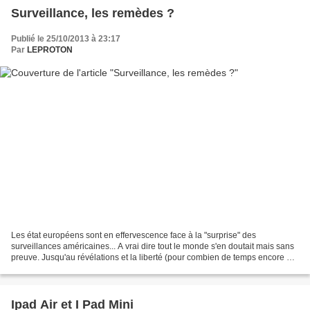
Surveillance, les remèdes ?
Publié le 25/10/2013 à 23:17
Par
LEPROTON
Les état européens sont en effervescence face à la "surprise" des
surveillances américaines... A vrai dire tout le monde s'en doutait mais sans
preuve. Jusqu'au révélations et la liberté (pour combien de temps encore ?)
des médias dont l'internet qui...
Ipad Air et I Pad Mini