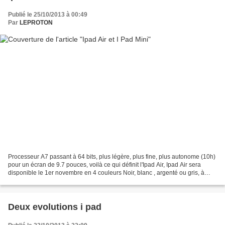
Publié le 25/10/2013 à 00:49
Par
LEPROTON
Processeur A7 passant à 64 bits, plus légère, plus fine, plus autonome (10h)
pour un écran de 9.7 pouces, voilà ce qui définit l'Ipad Air, Ipad Air sera
disponible le 1er novembre en 4 couleurs Noir, blanc , argenté ou gris, à
partir de 489 euros pour...
Deux evolutions i pad