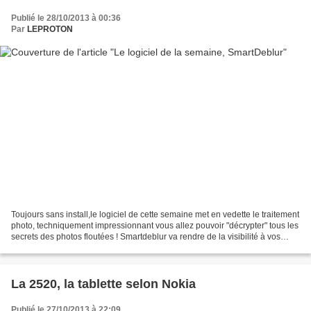
Publié le 28/10/2013 à 00:36
Par
LEPROTON
Toujours sans install,le logiciel de cette semaine met en vedette le traitement
photo, techniquement impressionnant vous allez pouvoir "décrypter" tous les
secrets des photos floutées ! Smartdeblur va rendre de la visibilité à vos
clichés ratés... En...
La 2520, la tablette selon Nokia
Publié le 27/10/2013 à 22:09