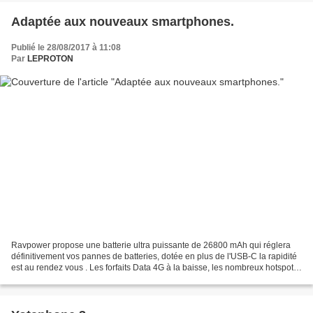
Adaptée aux nouveaux smartphones.
Publié le 28/08/2017 à 11:08
Par
LEPROTON
Ravpower propose une batterie ultra puissante de 26800 mAh qui réglera
définitivement vos pannes de batteries, dotée en plus de l'USB-C la rapidité
est au rendez vous . Les forfaits Data 4G à la baisse, les nombreux hotspots
Wifi et des smartphones toujours...