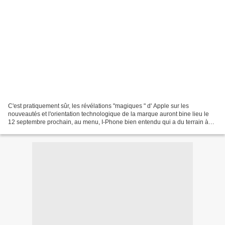
C'est pratiquement sûr, les révélations "magiques " d' Apple sur les
nouveautés et l'orientation technologique de la marque auront bine lieu le
12 septembre prochain, au menu, I-Phone bien entendu qui a du terrain à
conquérir (ou à reconquérir ) à Samsung...