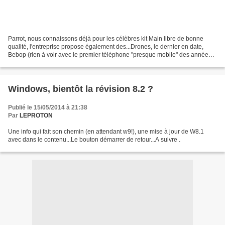
Parrot, nous connaissons déjà pour les célèbres kit Main libre de bonne
qualité, l'entreprise propose également des...Drones, le dernier en date,
Bebop (rien à voir avec le premier téléphone "presque mobile" des années
90 ! ) est doté d'une caméra 14...
Windows, bientôt la révision 8.2 ?
Publié le 15/05/2014 à 21:38
Par
LEPROTON
Une info qui fait son chemin (en attendant w9!), une mise à jour de W8.1
avec dans le contenu...Le bouton démarrer de retour...A suivre .