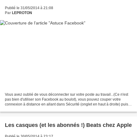
Publié le 31/05/2014 à 21:08
Par
LEPROTON
Vous avez oublié de vous déconnecter sur votre poste au travail...(Ce n'est
pas bien d'utiliser son Facebook au boulot), vous pouvez couper votre
connexion à distance en allant dans Sécurité (onglet en haut à droite) puis
paramètre, il suffit ensuite...
Les casques (et les abonnés !) Beats chez Apple
Publié le 30/05/2014 à 23:17