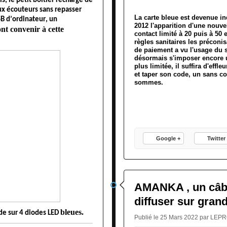
, le petit boitier recharge de 
 écouteurs sans repasser 
La carte bleue est devenue in
 d’ordinateur, un 
2012 l'apparition d'une nouve
nt convenir à cette 
contact limité à 20 puis à 50 
règles sanitaires les précon
de paiement a vu l'usage du 
désormais s'imposer encore 
plus limitée, il suffira d'effl
et taper son code, un sans co
sommes.
Google +
Twitter
AMANKA , un câb
diffuser sur gran
bleues.
de sur 4 diodes LED 
Publié le 25 Mars 2022 par LE