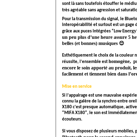
sont là sans toutefois étouffer le médium
très agréable sans agression et saturat
Pour la transmission du signal, le Bluet
interopérabilité et surtout est un gag
nergy
grâce aux puces intégrées “Low E
un peu plus d’une heure assure 5 he
belles (et 
bonnes) musiques
😊
Esthétiquement le choix de la couleur n
homogène,  p
réussite, l’ensemble est 
encore le soin apporté au produit, le
facilement et tiennent bien dans l’ore
Mise en service 
Si l’appairage est une mauvaise expérie
connu la galère de la synchro entre oreill
X180 c’est presque automatique, activez
“MIFA X180”, le son est immédiatement 
écouteurs.  