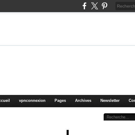
on
oduits, OS,
ccueil
vpnconnexion
Pages
Archives
Newsletter
Con