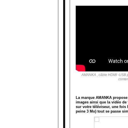
AMANKA , câble HDMI -USB pou
conten
La marque AMANKA propose ce
images ainsi que la vidéo de 
sur votre téléviseur, une fois
peine 3 Mo) tout se passe s