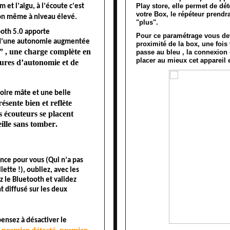
Play store, elle permet de déte
 et l’aigu, à l’écoute c’est 
votre Box, le répéteur prendr
ion même à niveau élevé. 
"plus".
ooth 5.0 apporte 
Pour ce paramétrage vous de
e d’une autonomie augmentée 
proximité de la box, une fois
” , une charge complète en 
passe au bleu , la connexion e
placer au mieux cet appareil e
ures d’autonomie et de 
oire mâte et une belle 
résente
 bien et reflète 
s 
écouteurs se
 placent 
ille sans tomber. 
nce pour vous (Qui n’a pas 
ette !), oubliez, avec les 
 le Bluetooth et validez 
diffusé sur les deux 
Si vous disposez de plusieurs mobiles, pensez à désactiver le 