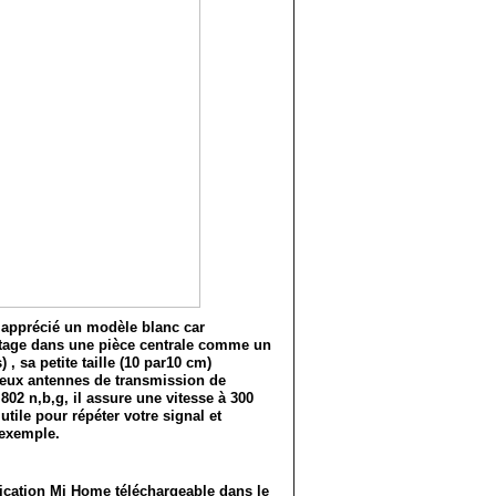
t apprécié un modèle blanc car
étage dans une pièce centrale comme un
 , sa petite taille (10 par10 cm)
deux antennes de transmission de
802 n,b,g, il assure une vitesse à 300
tile pour répéter votre signal et
r exemple.
plication Mi Home téléchargeable dans le