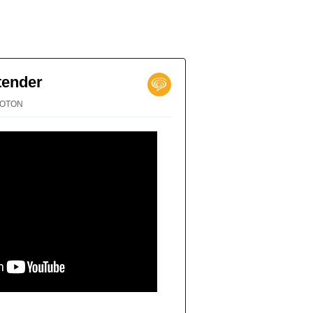
tender
PROTON