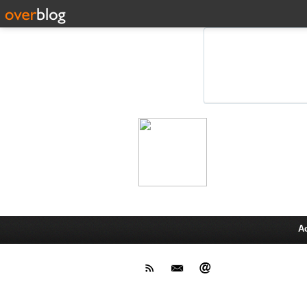
Leprot
Actu,media,info,techno, test pr
A