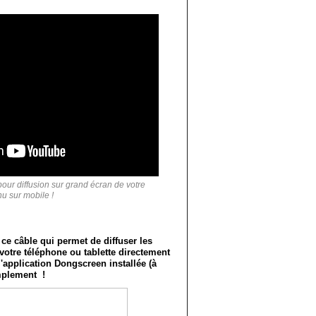
r diffusion sur grand écran de votre
u sur mobile !
 câble qui permet de diffuser les
votre téléphone ou tablette directement
 l'application Dongscreen installée (à
implement !