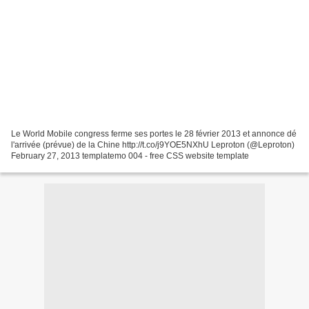
Le World Mobile congress ferme ses portes le 28 février 2013 et annonce dé
l'arrivée (prévue) de la Chine http://t.co/j9YOE5NXhU Leproton (@Leproton)
February 27, 2013 templatemo 004 - free CSS website template