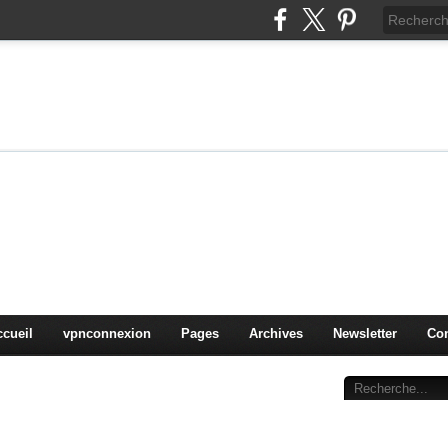
on
oduits, OS,
ccueil
vpnconnexion
Pages
Archives
Newsletter
Con