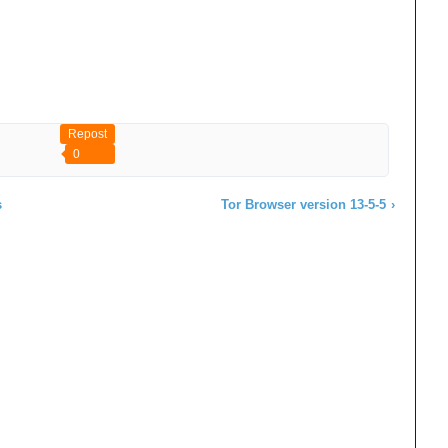
Repost
0
s
Tor Browser version 13-5-5
›