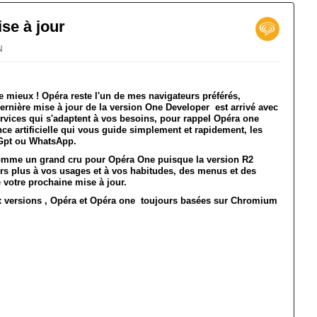
se à jour
N
e mieux ! Opéra reste l'un de mes navigateurs préférés,
ernière mise à jour de la version One Developer est arrivé avec
ervices qui s'adaptent à vos besoins, pour rappel Opéra one
gence artificielle qui vous guide simplement et rapidement, les
atGpt ou WhatsApp.
omme un grand cru pour Opéra One puisque la version R2
urs plus à vos usages et à vos habitudes, des menus et des
e votre prochaine mise à jour.
ux versions , Opéra et Opéra one toujours basées sur Chromium