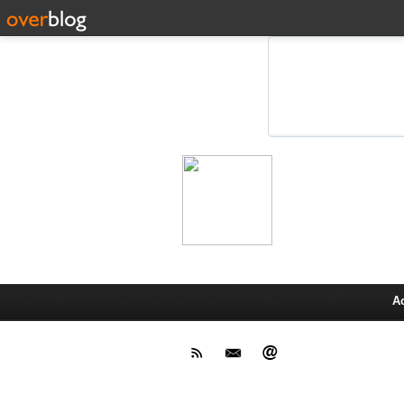
Leprot
Actu,media,info,techno, test pr
A