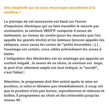
Une simplicité qui va vous encourager assurément à la
réutiliser !
Le principe de cet accessoire est basé sur l'envoi
d'impulsion électrique qui va faire travailler le muscle par
contraction, la ceinture VEOFIT comporte 4 zones de
traitement, au niveau du ventre (pour les muscles que l'on
appelle les grands droits) et les latéraux (encore appelés les
obliques, vous savez les zones de "petits bourrelets ;-) ) ,
l'avantage est certain, vous ciblez précisément les zones à
traiter.
L'intégration des électrodes est un avantage qui apporte un
confort inégalé , le revers de ce choix, la ceinture est large,
le port d'un vêtement ample est tout indiqué, le "survêt",
c'est l'idéal !
Attention, le programme doit être activé après le mise en
position, si celui-ci démarre pas immédiatement, à coup sûr
que la position n'est pas bonne, repositionnez et relancez le
boîtier, 5 programmes au choix et des intensités jusqu'au
niveau 40 .