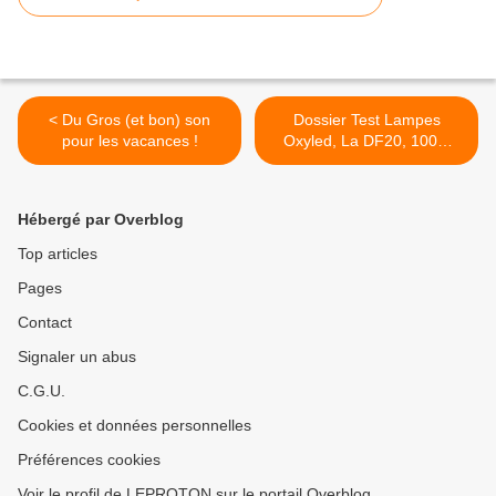
< Du Gros (et bon) son
Dossier Test Lampes
pour les vacances !
Oxyled, La DF20, 100%
étanche, La MD22,
compacte et puissante,
L'ultraviolet UF12 >
Hébergé par Overblog
Top articles
Pages
Contact
Signaler un abus
C.G.U.
Cookies et données personnelles
Préférences cookies
Voir le profil de LEPROTON sur le portail Overblog