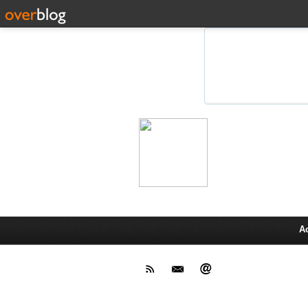
Leprot
Actu,media,info,techno, test pr
A