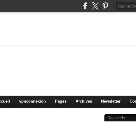
on
oduits, OS,
ccueil
vpnconnexion
Pages
Archives
Newsletter
Con