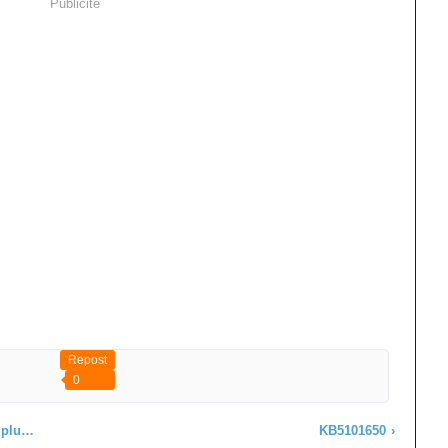
Publicité
Repost
0
ides
KB5101650
›