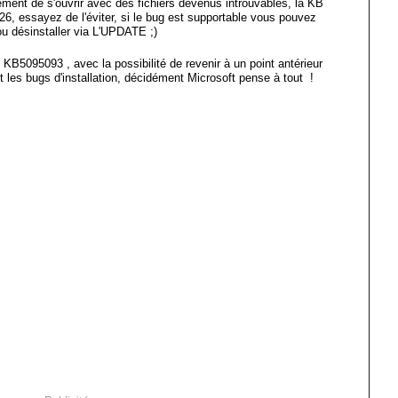
ement de s'ouvrir avec des fichiers devenus introuvables, la KB
26, essayez de l'éviter, si le bug est supportable vous pouvez
 ou désinstaller via L'UPDATE ;)
 KB5095093 , avec la possibilité de revenir à un point antérieur
ent les bugs d'installation, décidément Microsoft pense à tout !