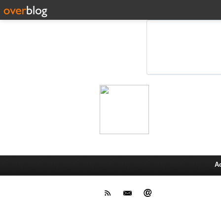
Leprot
Actu,media,info,techno, test pr
A