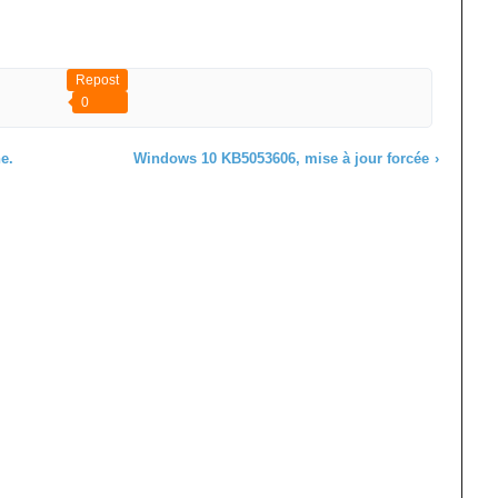
Repost
0
e.
Windows 10 KB5053606, mise à jour forcée
›