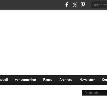
on
oduits, OS,
ccueil
vpnconnexion
Pages
Archives
Newsletter
Con