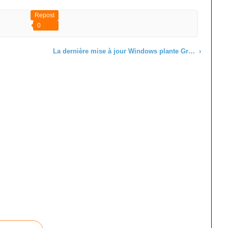
Repost
0
La dernière mise à jour Windows plante Grub... Ce n'est pas nouveau !
›