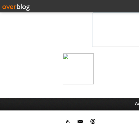
Leprot
Actu,media,info,techno, test pr
A