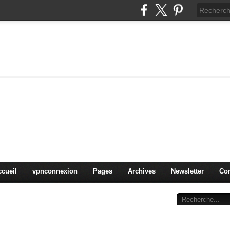
on
oduits, OS,
ccueil
vpnconnexion
Pages
Archives
Newsletter
Con