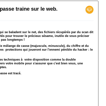
 passe traine sur le web.
i se baladent sur le net, des fichiers récupérés par du scan dit
lités pour trouver le précieux sésame, inutile de vous préciser
t pas longtemps !
e mélange de casse (majuscule, minuscule), du chiffre et du
ures protections qui joueront sur l'ennemi pénible du hacker : le
les techniques à votre disposition comme la double
vers votre mobile pour s'assurer que c'est bien vous, une
mptes.
passe est tracé.