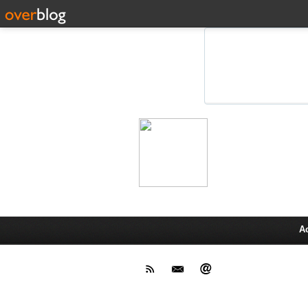
Leprot
Actu,media,info,techno, test pr
A