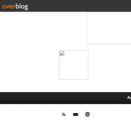
Leprot
Actu,media,info,techno, test pr
A