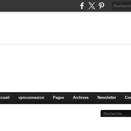
on
oduits, OS,
ccueil
vpnconnexion
Pages
Archives
Newsletter
Con