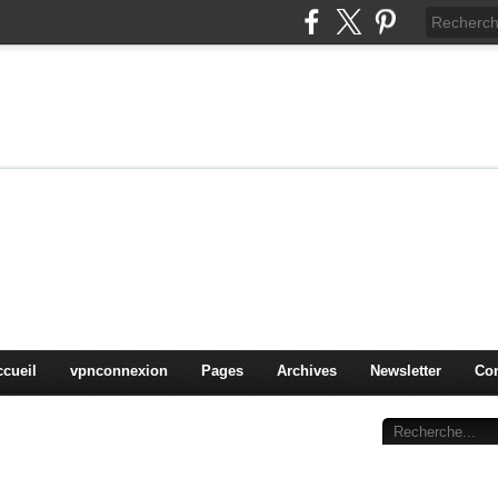
on
oduits, OS,
ccueil
vpnconnexion
Pages
Archives
Newsletter
Con