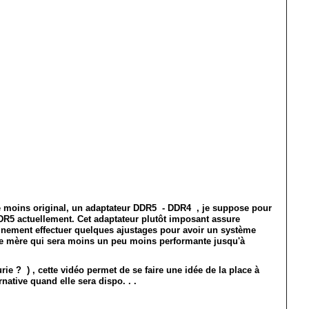
le moins original, un adaptateur DDR5 - DDR4 , je suppose pour
 DDR5 actuellement. Cet adaptateur plutôt imposant assure
rtainement effectuer quelques ajustages pour avoir un système
arte mère qui sera moins un peu moins performante jusqu'à
rie ? ) , cette vidéo permet de se faire une idée de la place à
rnative quand elle sera dispo. . .