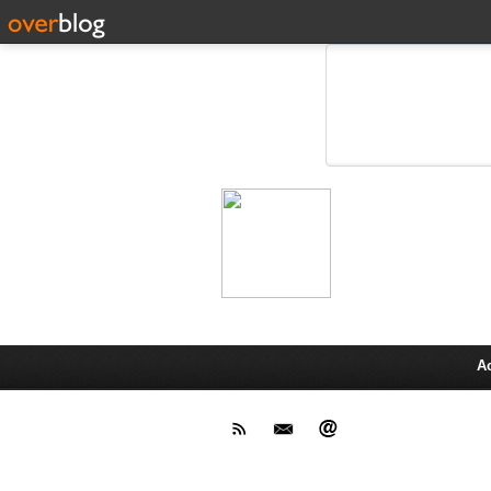
Leprot
Actu,media,info,techno, test pr
A