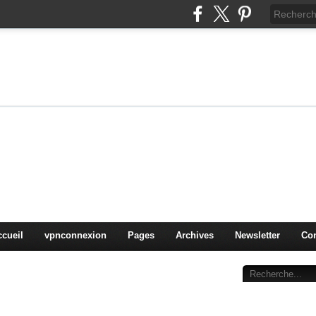
on
oduits, OS,
ccueil
vpnconnexion
Pages
Archives
Newsletter
Con