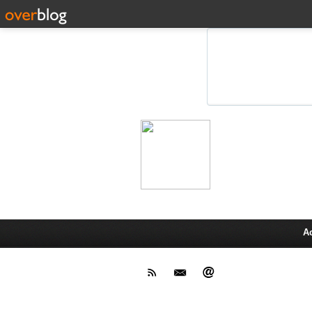
Leprot
Actu,media,info,techno, test pr
A