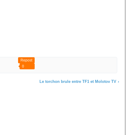
Repost
0
Le torchon brule entre TF1 et Molotov TV
›