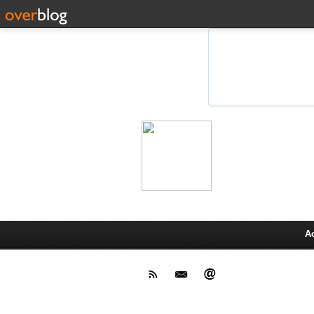
Leprot
Actu,media,info,techno, test pr
A