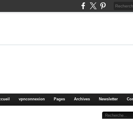
on
oduits, OS,
ccueil
vpnconnexion
Pages
Archives
Newsletter
Con