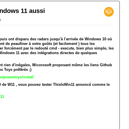
ndows 11 aussi
N
puis ont disparu des radars jusqu'à l'arrivée de Windows 10 où
t de peaufiner à votre goûts (et facilement ) tous les
r forcément par le redouté cmd - execute, bien plus simple, les
Windows 11 avec des intégrations directes de quelques
t rien d'inégales, Micorosoft proposant même les liens Github
os Toys préférés ;)
s/powertoys/install
SO de W11 , vous pouvez tester ThisIsWin11 annoncé comme le
n11