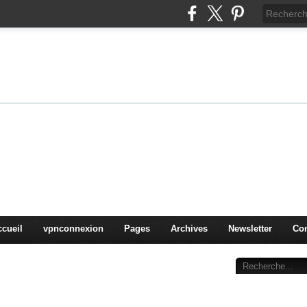
on
oduits, OS,
ccueil
vpnconnexion
Pages
Archives
Newsletter
Con