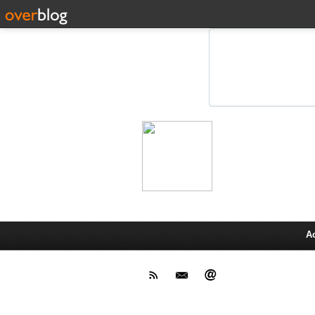
Leprot
Actu,media,info,techno, test pr
A