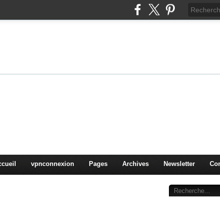
on
oduits, OS,
ccueil
vpnconnexion
Pages
Archives
Newsletter
Con