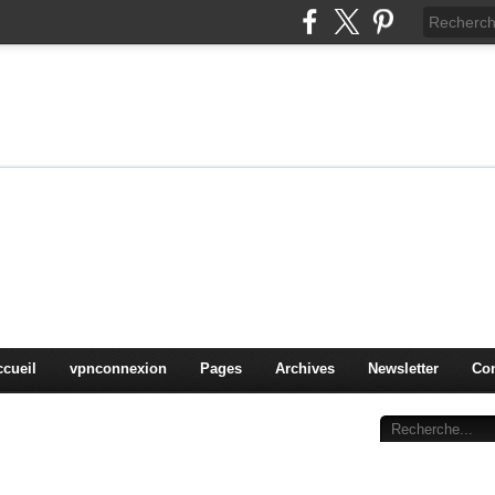
on
oduits, OS,
ccueil
vpnconnexion
Pages
Archives
Newsletter
Con