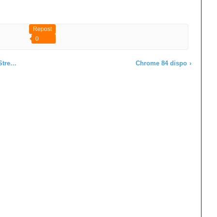
Repost
0
ming
Chrome 84 dispo
›