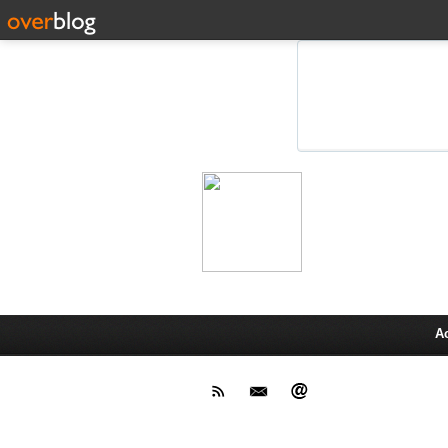
Leprot
Actu,media,info,techno, test pr
A