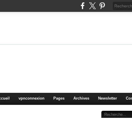
on
oduits, OS,
ccueil
vpnconnexion
Pages
Archives
Newsletter
Con