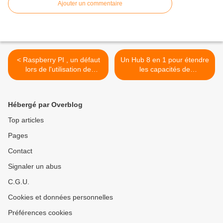
Ajouter un commentaire
< Raspberry PI , un défaut
Un Hub 8 en 1 pour étendre
lors de l'utilisation de
les capacités de
L'USB-C
raccordement du MacBook
>
Hébergé par Overblog
Top articles
Pages
Contact
Signaler un abus
C.G.U.
Cookies et données personnelles
Préférences cookies