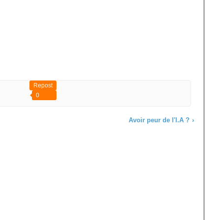
Repost
0
Avoir peur de l'I.A ?
›