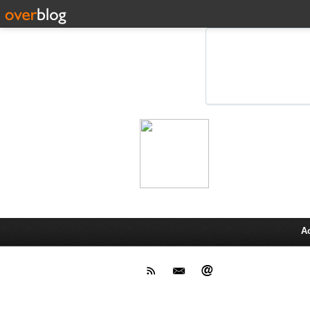
Leprot
Actu,media,info,techno, test pr
A