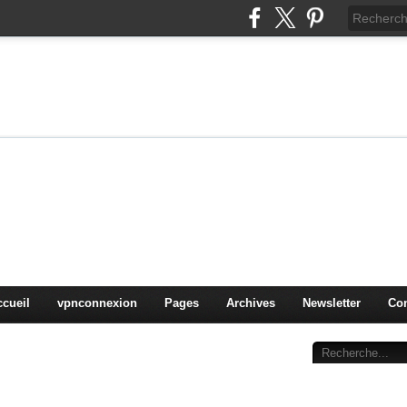
on
oduits, OS,
ccueil
vpnconnexion
Pages
Archives
Newsletter
Con