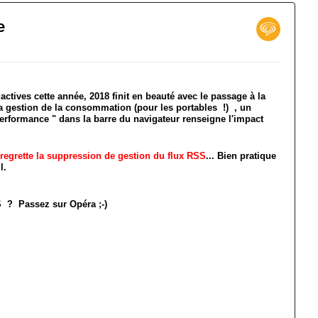
e
N
 actives cette année, 2018 finit en beauté avec le passage à la
la gestion de la consommation (pour les portables !) , un
rformance " dans la barre du navigateur renseigne l'impact
 regrette la suppression de gestion du flux RSS
... Bien pratique
il.
SS ? Passez sur Opéra ;-)