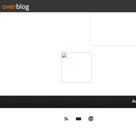
Leprot
Actu,media,info,techno, test pr
A