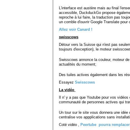
L'interface est austère mais au final l'en
accessible, DuckduckGo propose également 
reproche à lui faire, la traduction pas touj
un comble d'ouvrir Google Translate pou
Allez voir Canard !
swisscows
Détour vers la Suisse qui n'est pas seulem
toujours d'exception), le moteur swisscow
Swisscows annonce la couleur, moteur de 
actualités du moment;
Des tuiles actives également dans les rés
Essayez
Swisscows
La vidéo
Il n' y a pas que Youtube pour vos vidéos 
communauté de personnes actives qui travai
Un tour sur le site vous donnera une idé
centralise vos appplications sans installat
Coté vidéo ,
Peertube pourra remplacer