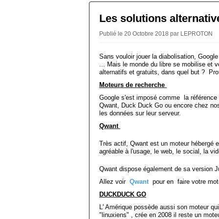
Les solutions alternat
Publié le 20 Octobre 2018 par LEPROTON
Sans vouloir jouer la diabolisation, Google 
... Mais le monde du libre se mobilise et
alternatifs et gratuits, dans quel but ? Prot
Moteurs de recherche
Google s'est imposé comme la référence 
Qwant, Duck Duck Go ou encore chez nos 
les données sur leur serveur.
Qwant
Très actif, Qwant est un moteur hébergé en 
agréable à l'usage, le web, le social, la vi
Qwant dispose également de sa version Ju
Allez voir
Qwant
pour en faire votre mot
DUCKDUCK GO
L' Amérique possède aussi son moteur qui
"linuxiens" , crée en 2008 il reste un mote