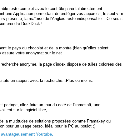
semble reste complet avec le contrôle parental directement
une Application permettant de protéger vos appareils, le seul vrai
ours présente, la maîtrise de l'Anglais reste indispensable... Ce serait
r comprendre DuckDuck !
ent le pays du chocolat et de la montre (bien qu'elles soient
s assure votre anonymat sur le net
recherche anonyme, la page d'index dispose de tuiles colorées des
ultats en rapport avec la recherche...Plus ou moins.
et partage, allez faire un tour du coté de Framasoft, une
llent sur le logiciel libre,
e de la multitudes de solutions proposées comme Framakey qui
ion pour un usage perso, idéal pour le PC au boulot ;)
 avantageusement Youtube.