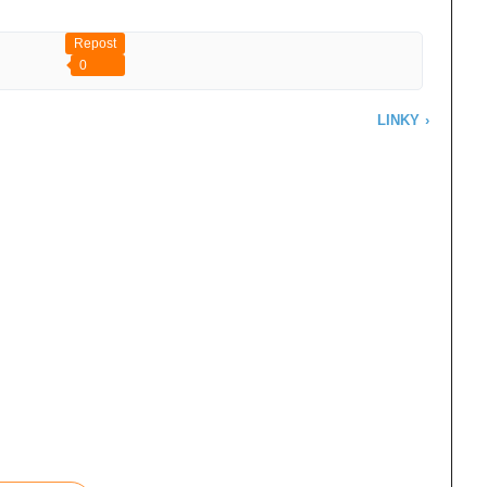
Repost
0
LINKY
›