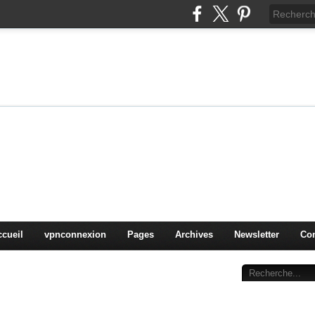
on
oduits, OS,
ccueil
vpnconnexion
Pages
Archives
Newsletter
Con