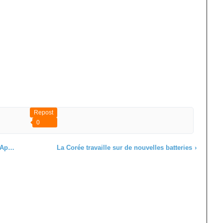
Repost
0
e ?
La Corée travaille sur de nouvelles batteries
›