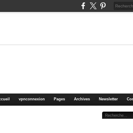
on
oduits, OS,
ccueil
vpnconnexion
Pages
Archives
Newsletter
Con