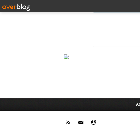
Leprot
Actu,media,info,techno, test pr
A