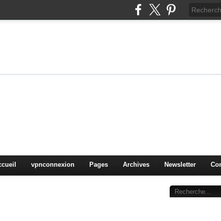
on
oduits, OS,
ccueil
vpnconnexion
Pages
Archives
Newsletter
Con