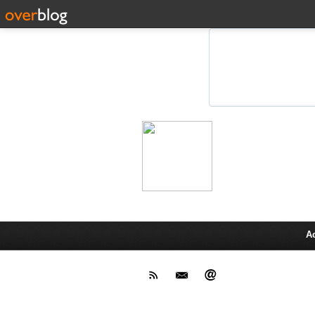
Leprot
Actu,media,info,techno, test pr
A