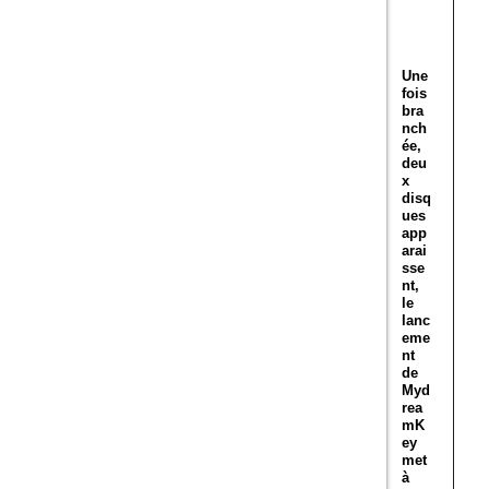
Une
fois
bra
nch
ée,
deu
x
disq
ues
app
arai
sse
nt,
le
lanc
eme
nt
de
Myd
rea
mK
ey
met
à