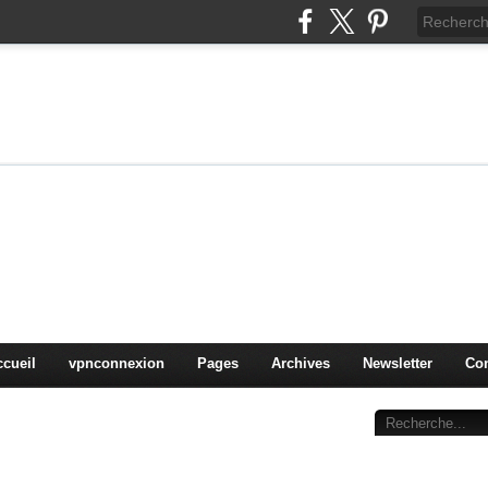
on
oduits, OS,
ccueil
vpnconnexion
Pages
Archives
Newsletter
Con