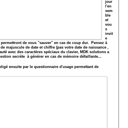
jour
l'en
sem
ble
et
vou
s
invit
e
i permettront de vous "sauver" en cas de coup dur. Pensez à
e majuscule de date et chiffre (pas votre date de naissance ,
 beauté avec des caractères spéciaux du clavier, MDK solutions a
question secrète à générer en cas de mémoire défaillante...
igé ensuite par le questionnaire d'usage permettant de