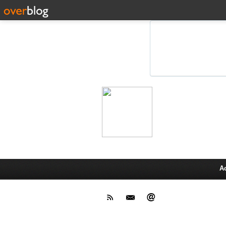
Leprot
Actu,media,info,techno, test pr
A