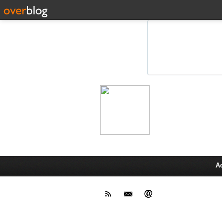
Leprot
Actu,media,info,techno, test pr
A