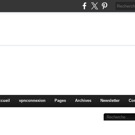
on
oduits, OS,
ccueil
vpnconnexion
Pages
Archives
Newsletter
Con