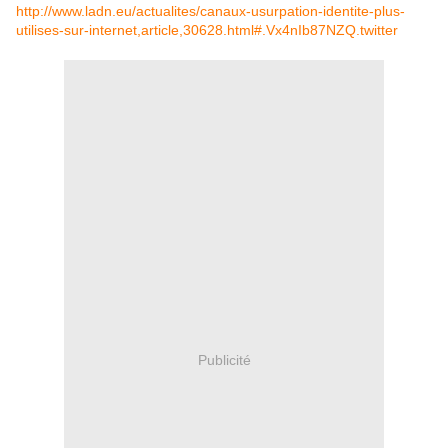
http://www.ladn.eu/actualites/canaux-usurpation-identite-plus-
utilises-sur-internet,article,30628.html#.Vx4nIb87NZQ.twitter
Publicité