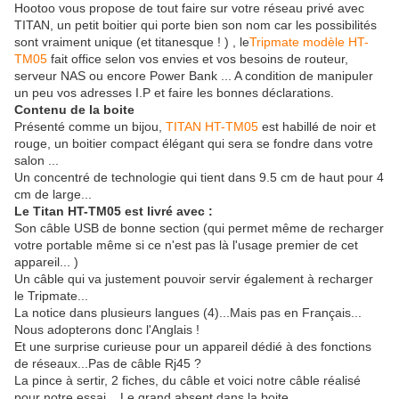
Hootoo vous propose de tout faire sur votre réseau privé avec
TITAN, un petit boitier qui porte bien son nom car les possibilités
sont vraiment unique (et titanesque ! ) , le
Tripmate modèle HT-
TM05
fait office selon vos envies et vos besoins de routeur,
serveur NAS ou encore Power Bank ... A condition de manipuler
un peu vos adresses I.P et faire les bonnes déclarations.
Contenu de la boite
Présenté comme un bijou,
TITAN HT-TM05
est habillé de noir et
rouge, un boitier compact élégant qui sera se fondre dans votre
salon ...
Un concentré de technologie qui tient dans 9.5 cm de haut pour 4
cm de large...
Le Titan HT-TM05 est livré avec :
Son câble USB de bonne section (qui permet même de recharger
votre portable même si ce n'est pas là l'usage premier de cet
appareil... )
Un câble qui va justement pouvoir servir également à recharger
le Tripmate...
La notice dans plusieurs langues (4)...Mais pas en Français...
Nous adopterons donc l'Anglais !
Et une surprise curieuse pour un appareil dédié à des fonctions
de réseaux...Pas de câble Rj45 ?
La pince à sertir, 2 fiches, du câble et voici notre câble réalisé
pour notre essai... Le grand absent dans la boite.