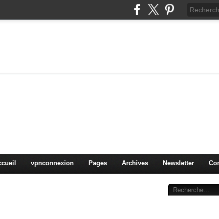
on
oduits, OS,
ccueil
vpnconnexion
Pages
Archives
Newsletter
Con