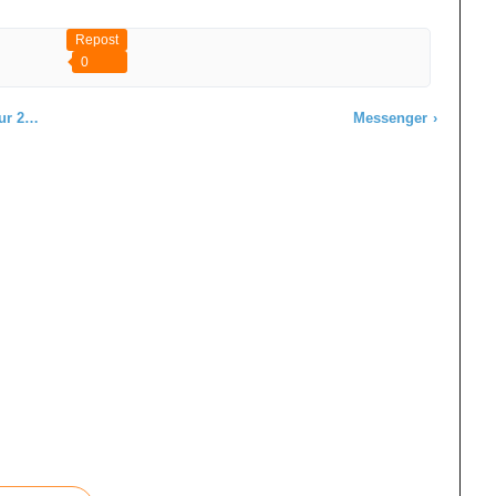
Repost
0
018 !
Messenger
›