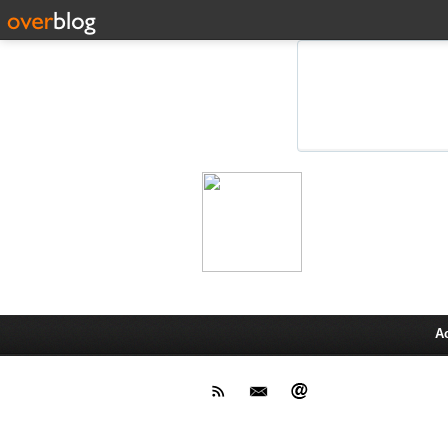
Leprot
Actu,media,info,techno, test pr
A