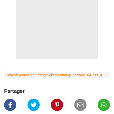
http://leproton.free.fr/logiciel/cdburnerxp-portable-64-bits_4-5-3-4643_fr_18424.zip
Partager