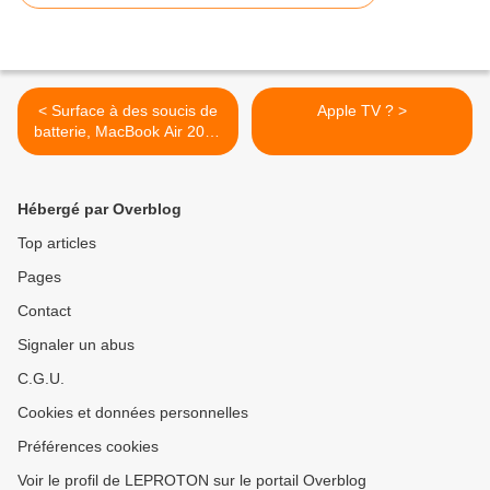
< Surface à des soucis de
Apple TV ? >
batterie, MacBook Air 2015
plante et le Mate 30 sera
dépourvu d'Android
Hébergé par Overblog
Top articles
Pages
Contact
Signaler un abus
C.G.U.
Cookies et données personnelles
Préférences cookies
Voir le profil de LEPROTON sur le portail Overblog